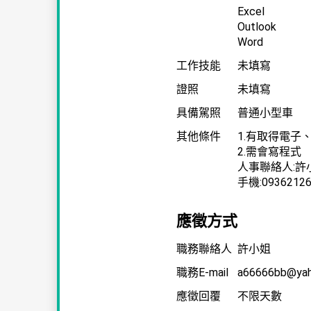
Excel
Outlook
Word
工作技能
未填寫
證照
未填寫
具備駕照
普通小型車
其他條件
1.有取得電
2.需會寫程式
人事聯絡人:許
手機:09362126
應徵方式
職務聯絡人
許小姐
職務E-mail
a66666bb@yah
應徵回覆
不限天數