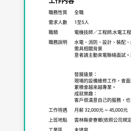
工作內容
職務性質
全職
需求人數
1至5人
職類
電機技師／工程師,水電工程
職務說明
水電、消防、設計、裝配、
需具相關背景
意者請主動來電聯絡面試。許小姐
發展遠景：
現場的設備維修工作，會面
累積會越來越專業。
成就樂趣：
客戶很滿意自己的服務，也
工作待遇
月薪
32,000元 ~ 45,000元
上班地點
雲林縣麥寮鄉(依照公司規定
工業區
未填寫