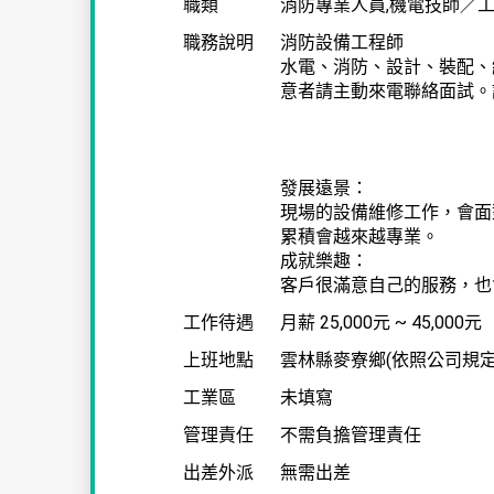
職類
消防專業人員,機電技師／工
職務說明
消防設備工程師
水電、消防、設計、裝配、
意者請主動來電聯絡面試。許小姐
發展遠景：
現場的設備維修工作，會面
累積會越來越專業。
成就樂趣：
客戶很滿意自己的服務，也
工作待遇
月薪
25,000元 ~ 45,000元
上班地點
雲林縣麥寮鄉(依照公司規定
工業區
未填寫
管理責任
不需負擔管理責任
出差外派
無需出差